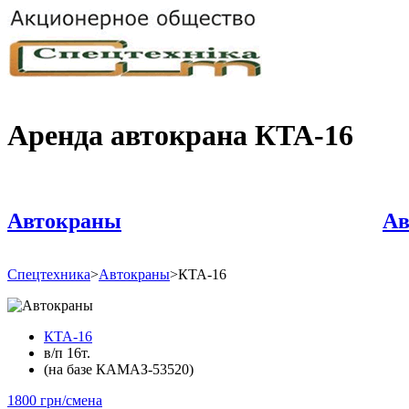
Аренда автокрана КТА-16
Автокраны
А
Спецтехника
>
Автокраны
>
КТА-16
КТА-16
в/п 16т.
(на базе КАМАЗ-53520)
1800 грн/смена