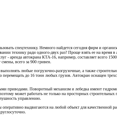
ьзовать спецтехнику. Немного найдется сегодня фирм и организа
ании технику ради одного-двух раз? Проще взять ее на время в 
г - аренда автокрана КТА-16, например, составляет всего 1500 г
смены, всего за 900 гривен.
 выполнять любые погрузочно-разгрузочные, а также строительн
дно перемещать до 16 тонн любых грузов. Автокран оснащен тре
ыми приводами. Поворотный механизм и лебедка имеют гидром
поэтому может работать не только на просторных строительных 
слушность управлению.
ы оперативно выдвигаются на любой объект для качественной р
круглосуточно.