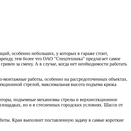
ций, особенно небольших, у которых в гараже стоит,
аренду, тем более что ОАО "Спецтехника" предлагает самое
ривен за смену. А в случае, когда нет необходимости работать
о-монтажные работы, особенно на рассредоточенных объектах.
хсекционной стрелой, максимальная высота подъема крюка
оторы, подъемные механизмы стрелы и верхнесекционное
площадках, но и в стесненных городских условиях. Шасси от
аботы. Кран выполнит поставленную задачу в самые короткие