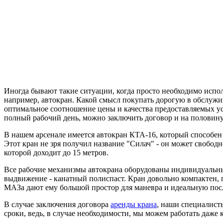
Иногда бывают такие ситуации, когда просто необходимо испол
например, автокран. Какой смысл покупать дорогую в обслужив
оптимальное соотношение цены и качества предоставляемых услу
полный рабочий день, можно заключить договор и на половину 
В нашем арсенале имеется автокран КТА-16, который способен
Этот кран не зря получил название "Силач" - он может свобо
которой доходит до 15 метров.
Все рабочие механизмы автокрана оборудованы индивидуальн
выдвижение - канатный полиспаст. Кран довольно компактен, 
МАЗа дают ему большой простор для маневра и идеальную по
В случае заключения договора
аренды крана
, наши специалист
сроки, ведь, в случае необходимости, мы можем работать даже 